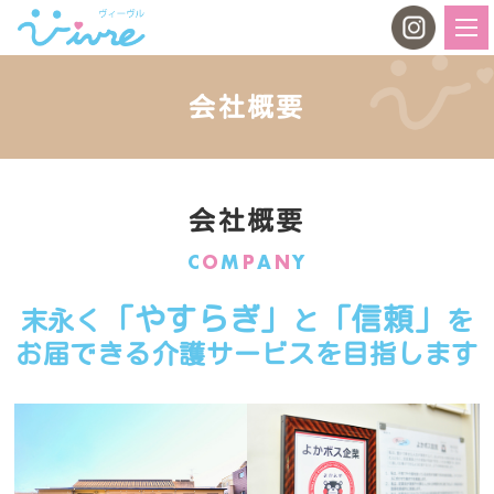
会社概要
会社概要
C
O
M
P
A
N
Y
「やすらぎ」
「信頼」
末永く
と
を
お届できる介護サービスを目指します